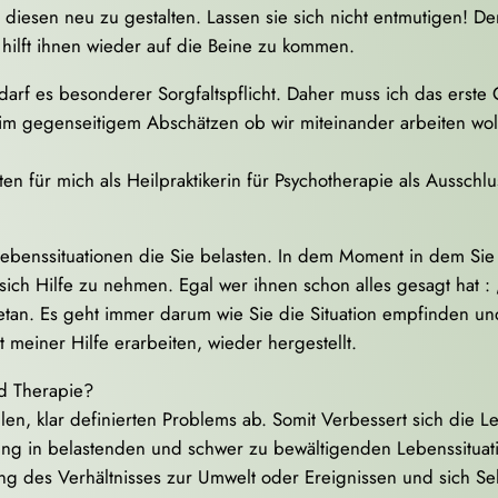
diesen neu zu gestalten. Lassen sie sich nicht entmutigen! Der
 hilft ihnen wieder auf die Beine zu kommen.
f es besonderer Sorgfaltspflicht. Daher muss ich das erste G
im gegenseitigem Abschätzen ob wir miteinander arbeiten wol
n für mich als Heilpraktikerin für Psychotherapie als Ausschlu
ebenssituationen die Sie belasten. In dem Moment in dem Sie m
ung sich Hilfe zu nehmen. Egal wer ihnen schon alles gesagt ha
getan. Es geht immer darum wie Sie die Situation empfinden u
 meiner Hilfe erarbeiten, wieder hergestellt.
d Therapie?
llen, klar definierten Problems ab. Somit Verbessert sich die L
zung in belastenden und schwer zu bewältigenden Lebenssituat
ung des Verhältnisses zur Umwelt oder Ereignissen und sich Sel