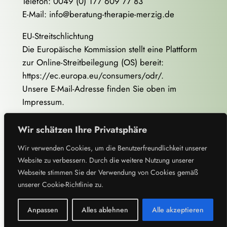
Telefon: 0049 (0) 177 609 77 83
E-Mail: info@beratung-therapie-merzig.de
EU-Streitschlichtung
Die Europäische Kommission stellt eine Plattform
zur Online-Streitbeilegung (OS) bereit:
https://ec.europa.eu/consumers/odr/.
Unsere E-Mail-Adresse finden Sie oben im
Impressum.
Verbraucherstreitbeilegung/Universalschlichtungsstelle
Wir schätzen Ihre Privatsphäre
Wir sind nicht bereit oder verpflichtet, an
Wir verwenden Cookies, um die Benutzerfreundlichkeit unserer
Streitbeilegungsverfahren vor einer
Website zu verbessern. Durch die weitere Nutzung unserer
Verbraucherschlichtungsstelle teilzunehmen.
Webseite stimmen Sie der Verwendung von Cookies gemäß
unserer Cookie-Richtlinie zu.
Willkommen
Therapie
Über mich
Buchung
Kontakt
Impressum
Datenschutz
Anpassen
Alles ablehnen
Alle akzeptieren