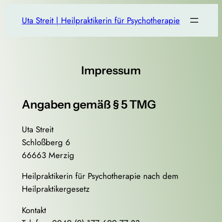
Zum
Uta Streit | Heilpraktikerin für Psychotherapie
Inhalt
springen
Impressum
Angaben gemäß § 5 TMG
Uta Streit
Schloßberg 6
66663 Merzig
Heilpraktikerin für Psychotherapie nach dem
Heilpraktikergesetz
Kontakt